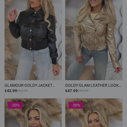
GLAMOUR GOLDY JACKET
GOLDY GLAM LEATHER LOOK
4750 BLACK
JACKET 20501 GOLD
€43.99
€47.99
€54.99
€59.99
-20%
-20%