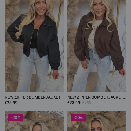
NEW ZIPPER BOMBERJACKET
NEW ZIPPER BOMBERJACKET
BLACK
CHOCO
€23.99
€23.99
€29.99
€29.99
-20%
-20%