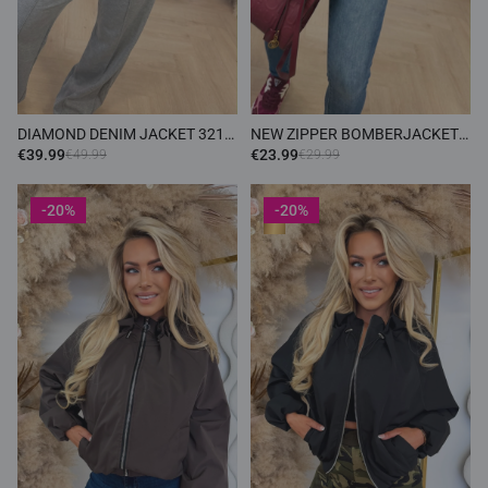
DIAMOND DENIM JACKET 3216
NEW ZIPPER BOMBERJACKET
DENIMBLUE
BORDEAUX
€39.99
€23.99
€49.99
€29.99
-20%
-20%