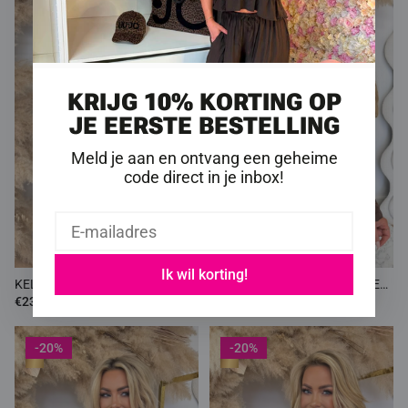
KRIJG 10% KORTING OP
JE EERSTE BESTELLING
Meld je aan en ontvang een geheime
code direct in je inbox!
KELLY BASIC BOMBER JACKET
KELLY BASIC BOMBER JACKET
3593 ARMYGREEN
3593 CHOCO
€23.99
€23.99
€29.99
€29.99
-20%
-20%