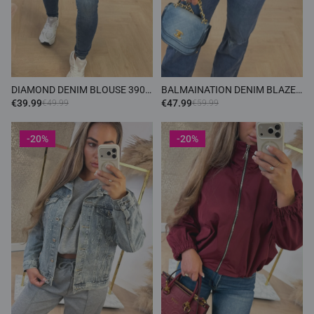
DIAMOND DENIM BLOUSE 3909
BALMAINATION DENIM BLAZER
DENIMBLUE
88619 DENIMBLUE
€39.99
€47.99
€49.99
€59.99
-20%
-20%