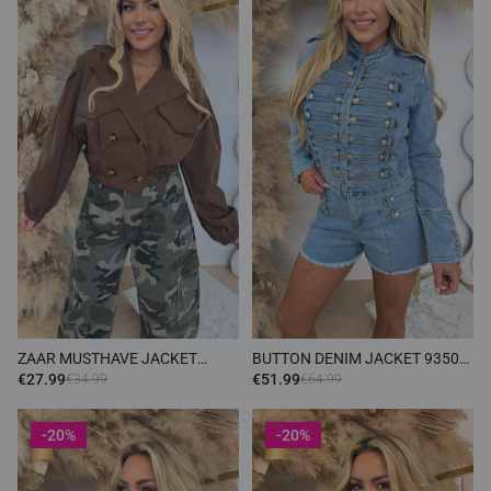
ZAAR MUSTHAVE JACKET
BUTTON DENIM JACKET 9350
CHOCO
BLUE
€27.99
€51.99
€34.99
€64.99
-20%
-20%