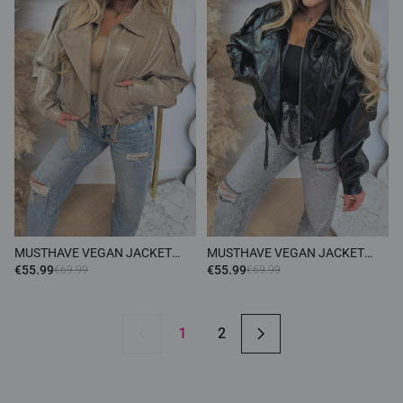
MUSTHAVE VEGAN JACKET
MUSTHAVE VEGAN JACKET
6238 TAUPE
6238 BLACK
€55.99
€55.99
€69.99
€69.99
1
2