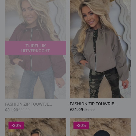
TIJDELIJK
UITVERKOCHT
FASHION ZIP TOUWTJE
FASHION ZIP TOUWTJE
BOMBER TAUPE
BOMBER BORDEAUX
€31.99
€31.99
€39.99
€39.99
-20%
-20%