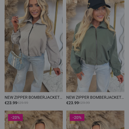
NEW ZIPPER BOMBERJACKET
NEW ZIPPER BOMBERJACKET
BEIGE
ARMYGREEN
€23.99
€23.99
€29.99
€29.99
-20%
-20%