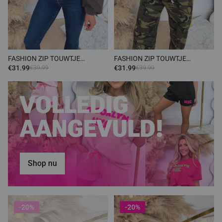
FASHION ZIP TOUWTJE
FASHION ZIP TOUWTJE
BOMBER CHOCO
BOMBER BLACK
€31.99
€31.99
€39.99
€39.99
VOLLEDIG
AANGEVULD!
Shop nu
-20%
-20%