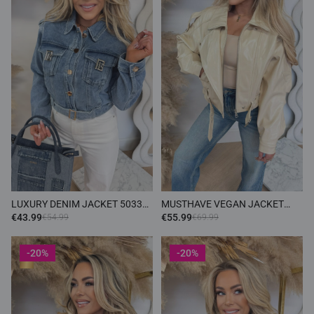
LUXURY DENIM JACKET 5033
MUSTHAVE VEGAN JACKET
DENIMBLUE
6238 LIGHTBEIGE
€43.99
€55.99
€54.99
€69.99
-20%
-20%