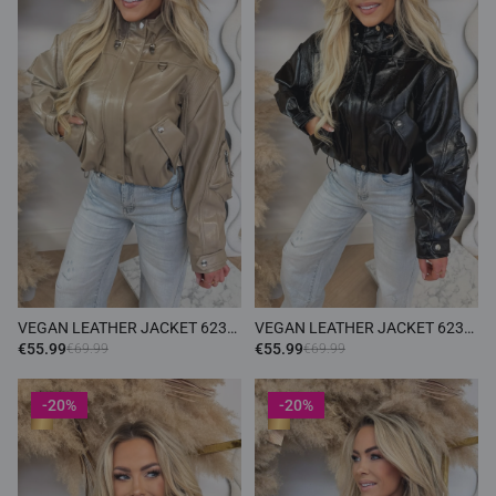
VEGAN LEATHER JACKET 6239
VEGAN LEATHER JACKET 6239
TAUPE
BLACK
€55.99
€55.99
€69.99
€69.99
-20%
-20%